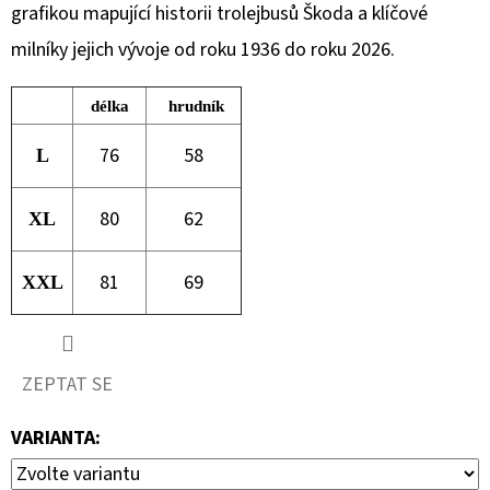
grafikou mapující historii trolejbusů Škoda a klíčové
40
Kč
milníky jejich vývoje od roku 1936 do roku 2026.
délka
hrudník
76
58
L
80
62
XL
81
69
XXL
ZEPTAT SE
VARIANTA: