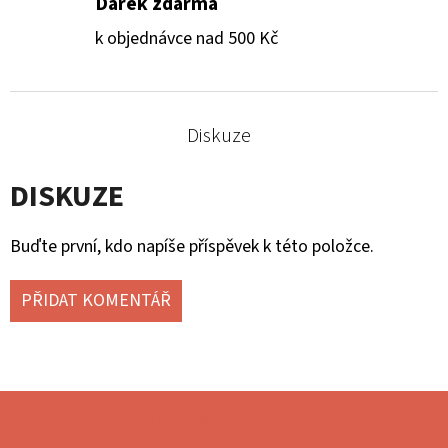
Dárek zdarma
k objednávce nad 500 Kč
Diskuze
DISKUZE
Buďte první, kdo napíše příspěvek k této položce.
PŘIDAT KOMENTÁŘ
Z
Plzeňské městské dopravní podniky, a.s.
Á