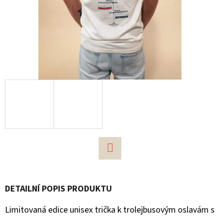
D
O
P
O
R
U
Č
U
J
E
M
E
Facebook
DETAILNÍ POPIS PRODUKTU
PŘÍVĚSEK
NA
Limitovaná edice unisex trička k trolejbusovým oslavám s
KLÍČE