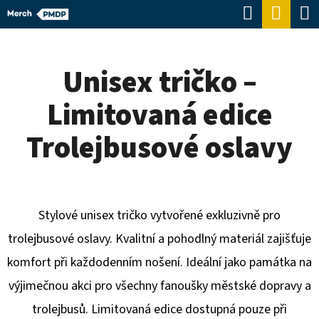
K
Hledat
Náku
Přejít
O
Zpět
Zpět
na
koší
Š
obsah
Unisex tričko –
Í
C
K
Limitovaná edice
O
P
Trolejbusové oslavy
O
T
Ř
Stylové unisex tričko vytvořené exkluzivně pro
E
trolejbusové oslavy. Kvalitní a pohodlný materiál zajišťuje
B
komfort při každodenním nošení. Ideální jako památka na
U
výjimečnou akci pro všechny fanoušky městské dopravy a
J
trolejbusů. Limitovaná edice dostupná pouze při