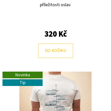
E
příležitosti oslav.
T
E
N
320 Kč
A
J
Í
DO KOŠÍKU
T
?
Novinka
Tip
HLEDAT