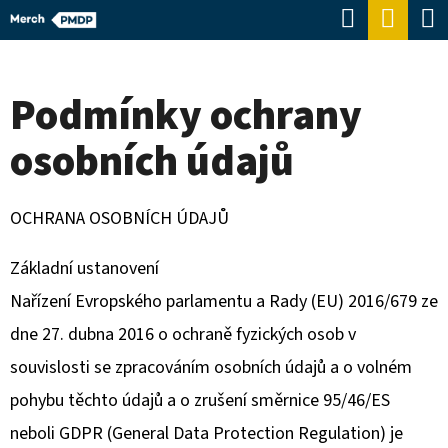
K
Hledat
Náku
Přejít
O
Zpět
Zpět
na
koší
Š
obsah
Podmínky ochrany
Í
C
K
osobních údajů
O
P
O
OCHRANA OSOBNÍCH ÚDAJŮ
T
Základní ustanovení
Ř
Nařízení Evropského parlamentu a Rady (EU) 2016/679 ze
E
dne 27. dubna 2016 o ochraně fyzických osob v
B
souvislosti se zpracováním osobních údajů a o volném
U
pohybu těchto údajů a o zrušení směrnice 95/46/ES
J
neboli GDPR (General Data Protection Regulation) je