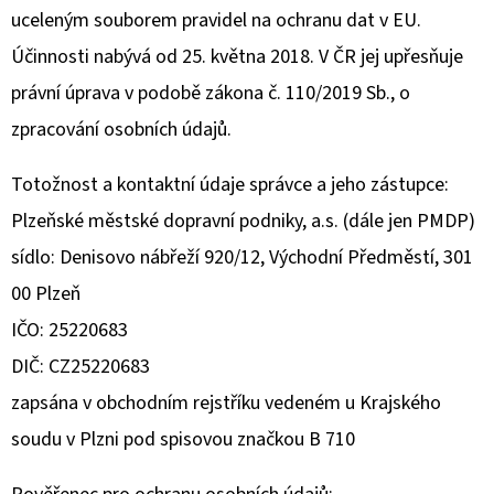
E
uceleným souborem pravidel na ochranu dat v EU.
T
Účinnosti nabývá od 25. května 2018. V ČR jej upřesňuje
E
právní úprava v podobě zákona č. 110/2019 Sb., o
N
zpracování osobních údajů.
A
J
Totožnost a kontaktní údaje správce a jeho zástupce:
Í
Plzeňské městské dopravní podniky, a.s. (dále jen PMDP)
T
sídlo: Denisovo nábřeží 920/12, Východní Předměstí, 301
?
00 Plzeň
IČO: 25220683
DIČ: CZ25220683
zapsána v obchodním rejstříku vedeném u Krajského
HLEDAT
soudu v Plzni pod spisovou značkou B 710