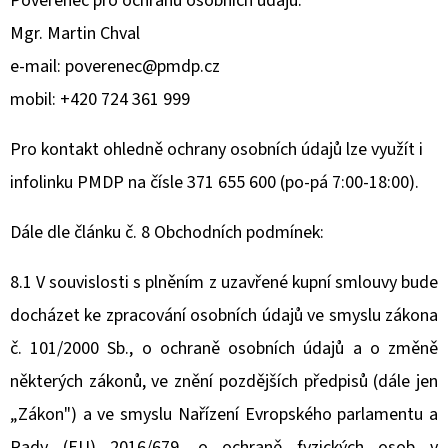
Pověřenec pro ochranu osobních údajů:
Mgr. Martin Chval
D
e-mail: poverenec@pmdp.cz
O
P
mobil: +420 724 361 999
O
R
Pro kontakt ohledně ochrany osobních údajů lze využít i
U
infolinku PMDP na čísle 371 655 600 (po‑pá 7:00-18:00).
Č
U
Dále dle článku č. 8 Obchodních podmínek:
J
E
8.1 V souvislosti s plněním z uzavřené kupní smlouvy bude
M
docházet ke zpracování osobních údajů ve smyslu zákona
E
č. 101/2000 Sb., o ochraně osobních údajů a o změně
některých zákonů, ve znění pozdějších předpisů (dále jen
HRNEK
„Zákon") a ve smyslu Nařízení Evropského parlamentu a
-
TROLEJBUSOVÉ
Rady (EU) 2016/679, o ochraně fyzických osob v