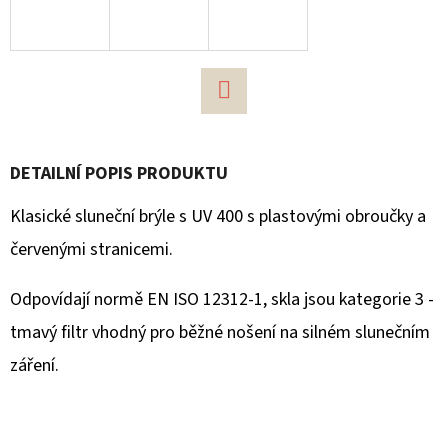
D
O
P
O
Facebook
R
U
DETAILNÍ POPIS PRODUKTU
Č
Klasické sluneční brýle s UV 400 s plastovými obroučky a
U
J
červenými stranicemi.
E
Odpovídají normě EN ISO 12312-1, skla jsou kategorie 3 -
M
E
tmavý filtr vhodný pro běžné nošení na silném slunečním
záření.
PROPISKA
35