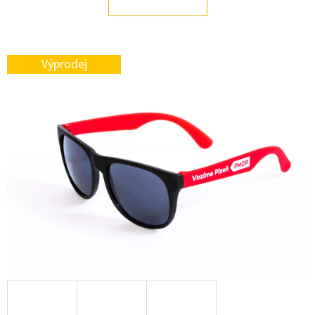
E
T
E
Výprodej
N
A
J
Í
T
?
HLEDAT