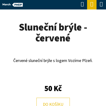
K
Hledat
Náku
Přejít
O
Zpět
Zpět
na
koší
Š
obsah
Sluneční brýle -
Í
C
K
červené
O
P
O
T
Červené sluneční brýle s logem Vozíme Plzeň.
Ř
E
B
50 Kč
U
J
DO KOŠÍKU