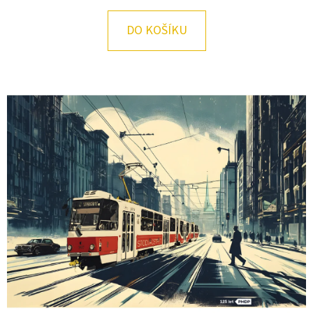
E
T
DO KOŠÍKU
E
N
A
J
Í
T
?
HLEDAT