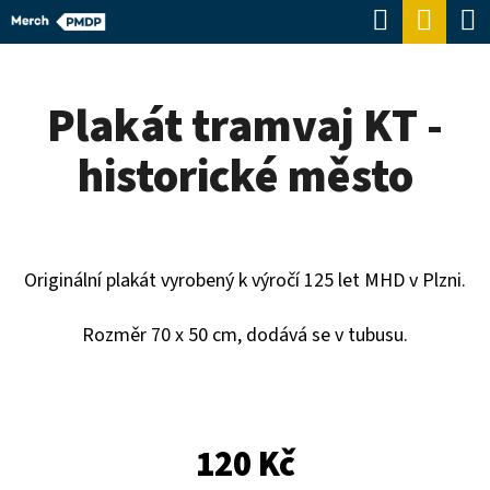
K
Hledat
Náku
Přejít
O
Zpět
Zpět
na
koší
Š
obsah
Plakát tramvaj KT -
Í
C
K
historické město
O
P
O
T
Originální plakát vyrobený k výročí 125 let MHD v Plzni.
Ř
Rozměr 70 x 50 cm, dodává se v tubusu.
E
B
U
120 Kč
J