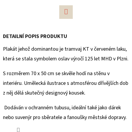
D
O
Facebook
P
O
DETAILNÍ POPIS PRODUKTU
R
Plakát jehož dominantou je tramvaj KT v červeném laku,
U
Č
která se stala symbolem oslav výročí 125 let MHD v Plzni.
U
J
S rozměrem 70 x 50 cm se skvěle hodí na stěnu v
E
interiéru. Umělecká ilustrace s atmosférou dřívějších dob
M
z něj dělá skutečný designový kousek.
E
Dodáván v ochranném tubusu, ideální také jako dárek
nebo suvenýr pro sběratele a fanoušky městské dopravy.
PŘÍVĚSEK
NA
KLÍČE